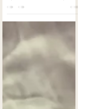
Primavera chegou e tem gente que já se
arrepia só de ouvir falar por conta das alergias
respiratórias. Se você é uma dessas pessoas
ou...