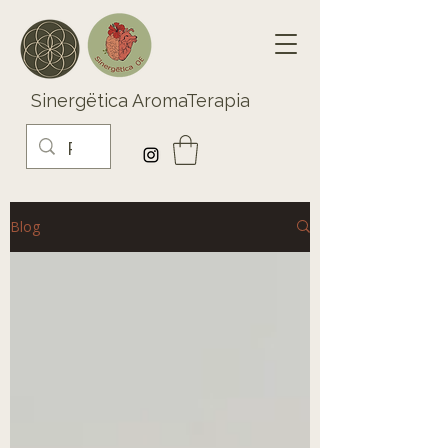
Sinergëtica AromaTerapia
Blog