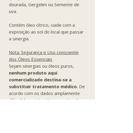
dourada, Gergelim ou Semente de
uva.
Contém óleo cítrico, cuide com a
exposição ao sol do local que passar
a sinergia.
Nota: Segurança e Uso consciente
dos Óleos Essenciais
Sejam sinergias ou óleos puros,
nenhum produto aqui
comercializado destina-se a
substituir tratamento médico
. De
acordo com os dados amplamente
difundidos neste site, em outros bem
como em pesquisas científicas, os
óleos essenciais são apoiadores e
estimuladores da saúde, entendo
saúde não como ausência de doença