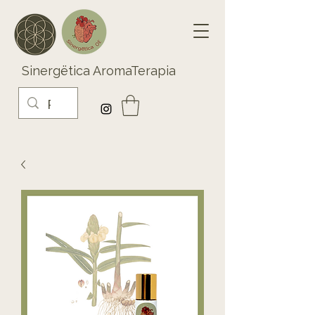
Sinergëtica AromaTerapia