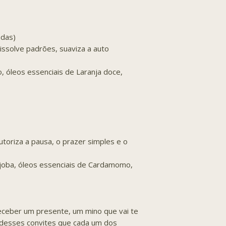
adas)
issolve padrões, suaviza a auto
 óleos essenciais de Laranja doce,
utoriza a pausa, o prazer simples e o
joba, óleos essenciais de Cardamomo,
receber um presente, um mino que vai te
r desses convites que cada um dos