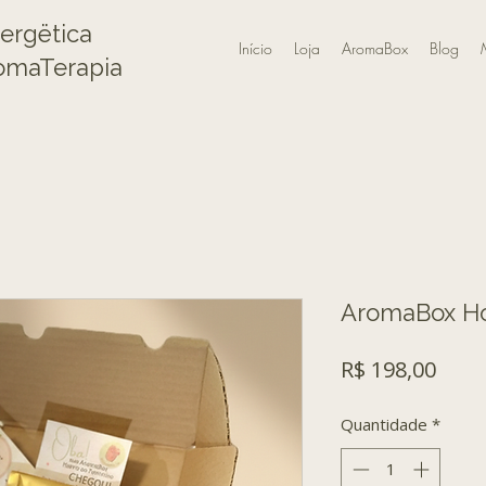
nergëtica
Início
Loja
AromaBox
Blog
omaTerapia
AromaBox Ho
Preç
R$ 198,00
Quantidade
*