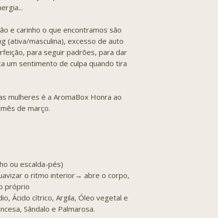
rgia...
ção e carinho o que encontramos são
g (ativa/masculina), excesso de auto
feição, para seguir padrões, para dar
ica um sentimento de culpa quando tira
as mulheres é a AromaBox Honra ao
o mês de março.
nho ou escalda-pés)
uavizar o ritmo interior→ abre o corpo,
o próprio
, Ácido cítrico, Argila, Óleo vegetal e
ancesa, Sândalo e Palmarosa.