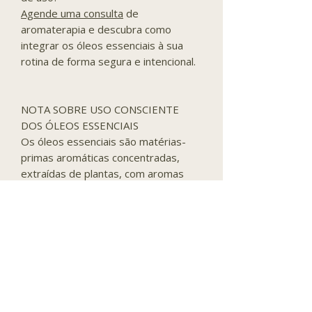
Agende uma consulta
de
aromaterapia e descubra como
integrar os óleos essenciais à sua
rotina de forma segura e intencional.
NOTA SOBRE USO CONSCIENTE
DOS ÓLEOS ESSENCIAIS
Os óleos essenciais são matérias-
primas aromáticas concentradas,
extraídas de plantas, com aromas
intensos e características próprias de
cada espécie.
Na Sinergëtica, eles são
apresentados como parte de uma
experiência aromática voltada ao
autocuidado, ao bem-estar e à
criação de pequenos rituais de
presença no cotidiano.