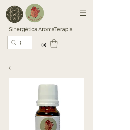
Sinergëtica AromaTerapia